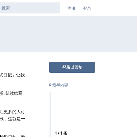
注册
登录
登录以回复
式日记」让我
最早内容
也陆陆续续写
让更多的人可
线，这就是一
1
/
1
条
炒股日常，看